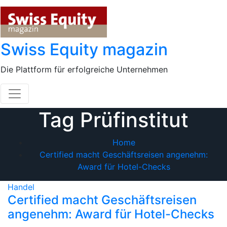
Skip
to
content
Swiss Equity magazin
Die Plattform für erfolgreiche Unternehmen
Tag Prüfinstitut
Home
Certified macht Geschäftsreisen angenehm:
Award für Hotel-Checks
Handel
Certified macht Geschäftsreisen
angenehm: Award für Hotel-Checks