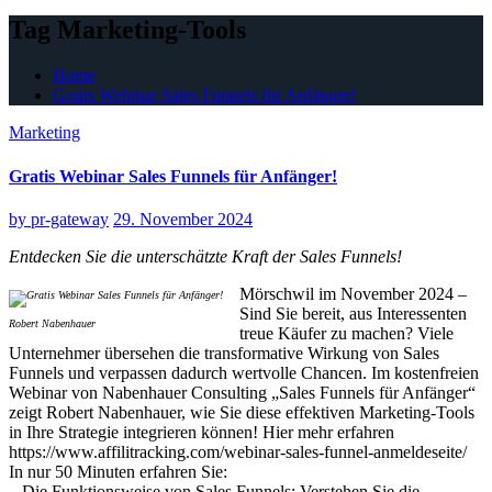
Tag Marketing-Tools
Home
Gratis Webinar Sales Funnels für Anfänger!
Marketing
Gratis Webinar Sales Funnels für Anfänger!
by
pr-gateway
29. November 2024
Entdecken Sie die unterschätzte Kraft der Sales Funnels!
Mörschwil im November 2024 –
Sind Sie bereit, aus Interessenten
Robert Nabenhauer
treue Käufer zu machen? Viele
Unternehmer übersehen die transformative Wirkung von Sales
Funnels und verpassen dadurch wertvolle Chancen. Im kostenfreien
Webinar von Nabenhauer Consulting „Sales Funnels für Anfänger“
zeigt Robert Nabenhauer, wie Sie diese effektiven Marketing-Tools
in Ihre Strategie integrieren können! Hier mehr erfahren
https://www.affilitracking.com/webinar-sales-funnel-anmeldeseite/
In nur 50 Minuten erfahren Sie:
– Die Funktionsweise von Sales Funnels: Verstehen Sie die