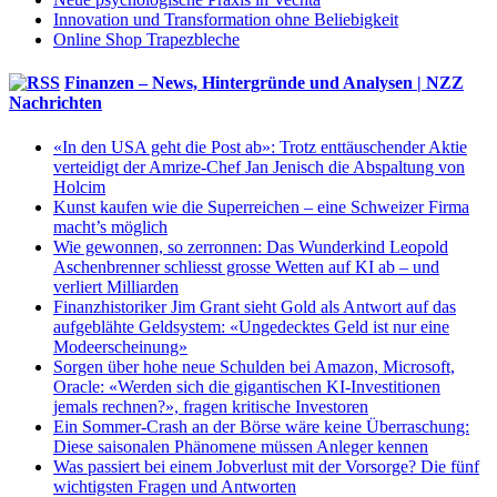
Innovation und Transformation ohne Beliebigkeit
Online Shop Trapezbleche
Finanzen – News, Hintergründe und Analysen | NZZ
Nachrichten
«In den USA geht die Post ab»: Trotz enttäuschender Aktie
verteidigt der Amrize-Chef Jan Jenisch die Abspaltung von
Holcim
Kunst kaufen wie die Superreichen – eine Schweizer Firma
macht’s möglich
Wie gewonnen, so zerronnen: Das Wunderkind Leopold
Aschenbrenner schliesst grosse Wetten auf KI ab – und
verliert Milliarden
Finanzhistoriker Jim Grant sieht Gold als Antwort auf das
aufgeblähte Geldsystem: «Ungedecktes Geld ist nur eine
Modeerscheinung»
Sorgen über hohe neue Schulden bei Amazon, Microsoft,
Oracle: «Werden sich die gigantischen KI-Investitionen
jemals rechnen?», fragen kritische Investoren
Ein Sommer-Crash an der Börse wäre keine Überraschung:
Diese saisonalen Phänomene müssen Anleger kennen
Was passiert bei einem Jobverlust mit der Vorsorge? Die fünf
wichtigsten Fragen und Antworten