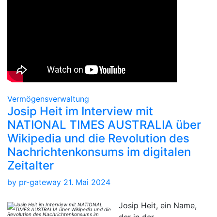
Vermögensverwaltung
Josip Heit im Interview mit
NATIONAL TIMES AUSTRALIA über
Wikipedia und die Revolution des
Nachrichtenkonsums im digitalen
Zeitalter
by
pr-gateway
21. Mai 2024
Josip Heit, ein Name,
der in der