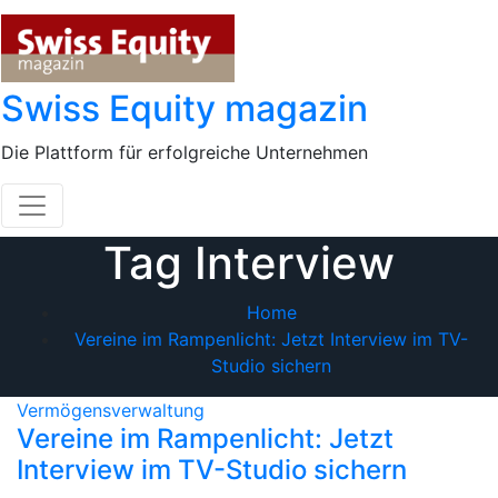
Skip
to
content
Swiss Equity magazin
Die Plattform für erfolgreiche Unternehmen
Tag Interview
Home
Vereine im Rampenlicht: Jetzt Interview im TV-
Studio sichern
Vermögensverwaltung
Vereine im Rampenlicht: Jetzt
Interview im TV-Studio sichern