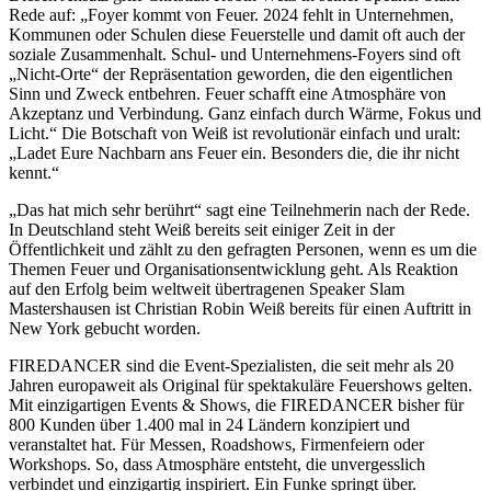
Rede auf: „Foyer kommt von Feuer. 2024 fehlt in Unternehmen,
Kommunen oder Schulen diese Feuerstelle und damit oft auch der
soziale Zusammenhalt. Schul- und Unternehmens-Foyers sind oft
„Nicht-Orte“ der Repräsentation geworden, die den eigentlichen
Sinn und Zweck entbehren. Feuer schafft eine Atmosphäre von
Akzeptanz und Verbindung. Ganz einfach durch Wärme, Fokus und
Licht.“ Die Botschaft von Weiß ist revolutionär einfach und uralt:
„Ladet Eure Nachbarn ans Feuer ein. Besonders die, die ihr nicht
kennt.“
„Das hat mich sehr berührt“ sagt eine Teilnehmerin nach der Rede.
In Deutschland steht Weiß bereits seit einiger Zeit in der
Öffentlichkeit und zählt zu den gefragten Personen, wenn es um die
Themen Feuer und Organisationsentwicklung geht. Als Reaktion
auf den Erfolg beim weltweit übertragenen Speaker Slam
Mastershausen ist Christian Robin Weiß bereits für einen Auftritt in
New York gebucht worden.
FIREDANCER sind die Event-Spezialisten, die seit mehr als 20
Jahren europaweit als Original für spektakuläre Feuershows gelten.
Mit einzigartigen Events & Shows, die FIREDANCER bisher für
800 Kunden über 1.400 mal in 24 Ländern konzipiert und
veranstaltet hat. Für Messen, Roadshows, Firmenfeiern oder
Workshops. So, dass Atmosphäre entsteht, die unvergesslich
verbindet und einzigartig inspiriert. Ein Funke springt über.