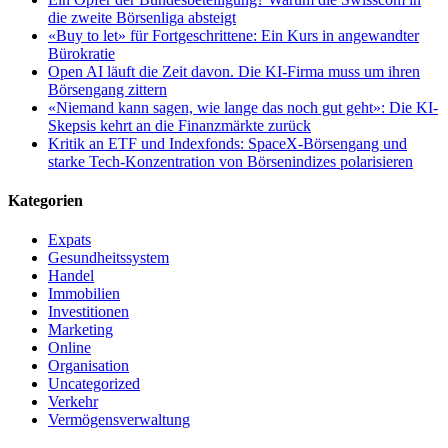
die zweite Börsenliga absteigt
«Buy to let» für Fortgeschrittene: Ein Kurs in angewandter
Bürokratie
Open AI läuft die Zeit davon. Die KI-Firma muss um ihren
Börsengang zittern
«Niemand kann sagen, wie lange das noch gut geht»: Die KI-
Skepsis kehrt an die Finanzmärkte zurück
Kritik an ETF und Indexfonds: SpaceX-Börsengang und
starke Tech-Konzentration von Börsenindizes polarisieren
Kategorien
Expats
Gesundheitssystem
Handel
Immobilien
Investitionen
Marketing
Online
Organisation
Uncategorized
Verkehr
Vermögensverwaltung