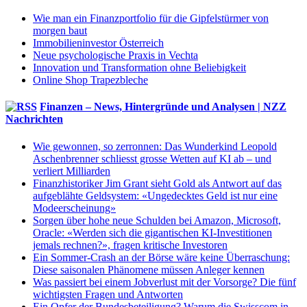
Wie man ein Finanzportfolio für die Gipfelstürmer von
morgen baut
Immobilieninvestor Österreich
Neue psychologische Praxis in Vechta
Innovation und Transformation ohne Beliebigkeit
Online Shop Trapezbleche
Finanzen – News, Hintergründe und Analysen | NZZ
Nachrichten
Wie gewonnen, so zerronnen: Das Wunderkind Leopold
Aschenbrenner schliesst grosse Wetten auf KI ab – und
verliert Milliarden
Finanzhistoriker Jim Grant sieht Gold als Antwort auf das
aufgeblähte Geldsystem: «Ungedecktes Geld ist nur eine
Modeerscheinung»
Sorgen über hohe neue Schulden bei Amazon, Microsoft,
Oracle: «Werden sich die gigantischen KI-Investitionen
jemals rechnen?», fragen kritische Investoren
Ein Sommer-Crash an der Börse wäre keine Überraschung:
Diese saisonalen Phänomene müssen Anleger kennen
Was passiert bei einem Jobverlust mit der Vorsorge? Die fünf
wichtigsten Fragen und Antworten
Ein Opfer der Bundesbeteiligung? Warum die Swisscom in