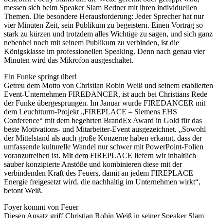
messen sich beim Speaker Slam Redner mit ihren individuellen
Themen. Die besondere Herausforderung: Jeder Sprecher hat nur
vier Minuten Zeit, sein Publikum zu begeistern. Einen Vortrag so
stark zu kürzen und trotzdem alles Wichtige zu sagen, und sich ganz
nebenbei noch mit seinem Publikum zu verbinden, ist die
Königsklasse im professionellen Speaking. Denn nach genau vier
Minuten wird das Mikrofon ausgeschaltet.
Ein Funke springt über!
Getreu dem Motto von Christian Robin Weiß und seinem etablierten
Event-Unternehmen FIREDANCER, ist auch bei Christians Rede
der Funke übergesprungen. Im Januar wurde FIREDANCER mit
dem Leuchtturm-Projekt „FIREPLACE – Siemens EHS
Conference“ mit dem begehrten BrandEx Award in Gold für das
beste Motivations- und Mitarbeiter-Event ausgezeichnet. „Sowohl
der Mittelstand als auch große Konzerne haben erkannt, dass der
umfassende kulturelle Wandel nur schwer mit PowerPoint-Folien
voranzutreiben ist. Mit dem FIREPLACE liefern wir inhaltlich
sauber konzipierte Anstöße und kombinieren diese mit der
verbindenden Kraft des Feuers, damit an jedem FIREPLACE
Energie freigesetzt wird, die nachhaltig im Unternehmen wirkt“,
betont Weiß.
Foyer kommt von Feuer
Diesen Ansatz griff Christian Robin Weiß in seiner Speaker Slam