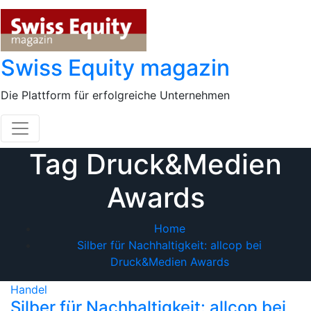
Skip
to
content
Swiss Equity magazin
Die Plattform für erfolgreiche Unternehmen
Tag Druck&Medien
Awards
Home
Silber für Nachhaltigkeit: allcop bei
Druck&Medien Awards
Handel
Silber für Nachhaltigkeit: allcop bei