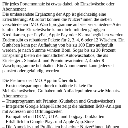
Für jedes Portemonnaie ist etwas dabei, ob Einzelwäsche oder
Abonnement
Die umfassendste Ergänzung der App ist gleichzeitig eine
Erleichterung: Ab sofort können die Nutzer*innen die sieben
verschiedenen IMO-Waschprogramme auf vier verschiedene Arten
kaufen. Eine Einzelwäsche kann direkt mit den gängigen
Kreditkarten, per PayPal, Apple Pay oder Klarna beglichen werden.
Zudem gibt es rabattierte Pakete für 2, 3, 4, 6 oder 12 Wäschen. Ein
Guthaben kann per Aufladung von bis zu 100 Euro aufgefüllt
werden, je nach Summe winken Boni. Sogar bis zu 30 Prozent
Einsparung bieten die monatlichen Autowaschabos, die als
Einsteiger-, Standard- und Premiumvarianten 2, 4 oder 8
Waschprogramme beinhalten. Ein Abonnement kann jederzeit
pausiert oder gekündigt werden.
Die Features der IMO-App im Überblick:
– Kosteneinsparungen durch rabattierte Pakete für
Mehrfachwäschen, Guthaben mit Aufladeprämien sowie Monats-
Abonnements
– Treueprogramm mit Prämien (Guthaben und Gratiswäschen)
– Integrierte Google Maps-Karte zeigt die nächsten IMO-Anlagen
mit Adressen und Öffnungszeiten
– Kompatibel mit DKV-, UTA- und Logpay-Tankkarten
– Erhältlich im Google Play- und Apple App-Store
– Die Anmelde- und Profildaten bisheriger Nutzer*innen können