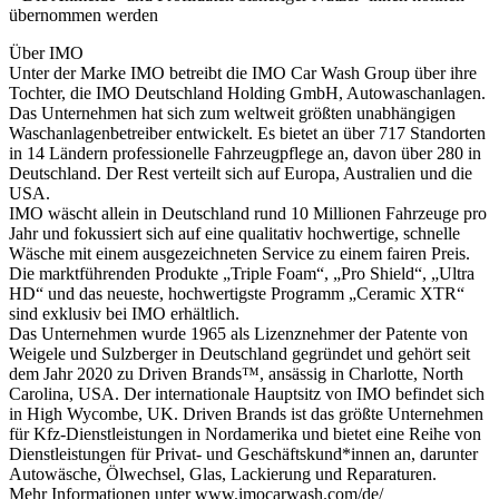
übernommen werden
Über IMO
Unter der Marke IMO betreibt die IMO Car Wash Group über ihre
Tochter, die IMO Deutschland Holding GmbH, Autowaschanlagen.
Das Unternehmen hat sich zum weltweit größten unabhängigen
Waschanlagenbetreiber entwickelt. Es bietet an über 717 Standorten
in 14 Ländern professionelle Fahrzeugpflege an, davon über 280 in
Deutschland. Der Rest verteilt sich auf Europa, Australien und die
USA.
IMO wäscht allein in Deutschland rund 10 Millionen Fahrzeuge pro
Jahr und fokussiert sich auf eine qualitativ hochwertige, schnelle
Wäsche mit einem ausgezeichneten Service zu einem fairen Preis.
Die marktführenden Produkte „Triple Foam“, „Pro Shield“, „Ultra
HD“ und das neueste, hochwertigste Programm „Ceramic XTR“
sind exklusiv bei IMO erhältlich.
Das Unternehmen wurde 1965 als Lizenznehmer der Patente von
Weigele und Sulzberger in Deutschland gegründet und gehört seit
dem Jahr 2020 zu Driven Brands™, ansässig in Charlotte, North
Carolina, USA. Der internationale Hauptsitz von IMO befindet sich
in High Wycombe, UK. Driven Brands ist das größte Unternehmen
für Kfz-Dienstleistungen in Nordamerika und bietet eine Reihe von
Dienstleistungen für Privat- und Geschäftskund*innen an, darunter
Autowäsche, Ölwechsel, Glas, Lackierung und Reparaturen.
Mehr Informationen unter www.imocarwash.com/de/