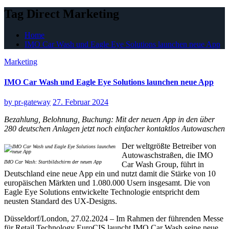
Tag Direct Marketing
Home
IMO Car Wash und Eagle Eye Solutions launchen neue App
Marketing
IMO Car Wash und Eagle Eye Solutions launchen neue App
by
pr-gateway
27. Februar 2024
Bezahlung, Belohnung, Buchung: Mit der neuen App in den über
280 deutschen Anlagen jetzt noch einfacher kontaktlos Autowaschen
Der weltgrößte Betreiber von
Autowaschstraßen, die IMO
IMO Car Wash: Startbildschirm der neuen App
Car Wash Group, führt in
Deutschland eine neue App ein und nutzt damit die Stärke von 10
europäischen Märkten und 1.080.000 Usern insgesamt. Die von
Eagle Eye Solutions entwickelte Technologie entspricht dem
neusten Standard des UX-Designs.
Düsseldorf/London, 27.02.2024 – Im Rahmen der führenden Messe
für Retail Technology EuroCIS launcht IMO Car Wash seine neue