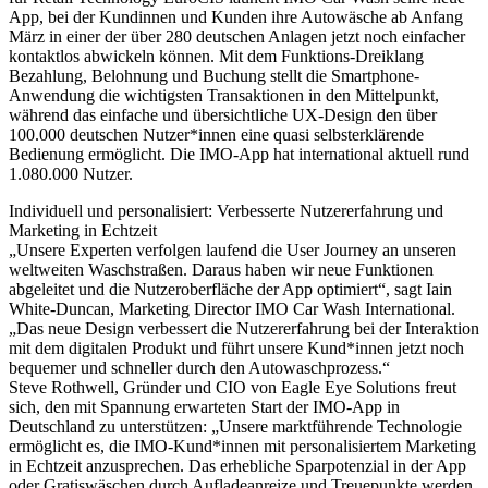
App, bei der Kundinnen und Kunden ihre Autowäsche ab Anfang
März in einer der über 280 deutschen Anlagen jetzt noch einfacher
kontaktlos abwickeln können. Mit dem Funktions-Dreiklang
Bezahlung, Belohnung und Buchung stellt die Smartphone-
Anwendung die wichtigsten Transaktionen in den Mittelpunkt,
während das einfache und übersichtliche UX-Design den über
100.000 deutschen Nutzer*innen eine quasi selbsterklärende
Bedienung ermöglicht. Die IMO-App hat international aktuell rund
1.080.000 Nutzer.
Individuell und personalisiert: Verbesserte Nutzererfahrung und
Marketing in Echtzeit
„Unsere Experten verfolgen laufend die User Journey an unseren
weltweiten Waschstraßen. Daraus haben wir neue Funktionen
abgeleitet und die Nutzeroberfläche der App optimiert“, sagt Iain
White-Duncan, Marketing Director IMO Car Wash International.
„Das neue Design verbessert die Nutzererfahrung bei der Interaktion
mit dem digitalen Produkt und führt unsere Kund*innen jetzt noch
bequemer und schneller durch den Autowaschprozess.“
Steve Rothwell, Gründer und CIO von Eagle Eye Solutions freut
sich, den mit Spannung erwarteten Start der IMO-App in
Deutschland zu unterstützen: „Unsere marktführende Technologie
ermöglicht es, die IMO-Kund*innen mit personalisiertem Marketing
in Echtzeit anzusprechen. Das erhebliche Sparpotenzial in der App
oder Gratiswäschen durch Aufladeanreize und Treuepunkte werden