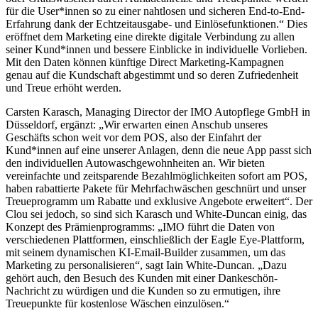
für die User*innen so zu einer nahtlosen und sicheren End-to-End-
Erfahrung dank der Echtzeitausgabe- und Einlösefunktionen.“ Dies
eröffnet dem Marketing eine direkte digitale Verbindung zu allen
seiner Kund*innen und bessere Einblicke in individuelle Vorlieben.
Mit den Daten können künftige Direct Marketing-Kampagnen
genau auf die Kundschaft abgestimmt und so deren Zufriedenheit
und Treue erhöht werden.
Carsten Karasch, Managing Director der IMO Autopflege GmbH in
Düsseldorf, ergänzt: „Wir erwarten einen Anschub unseres
Geschäfts schon weit vor dem POS, also der Einfahrt der
Kund*innen auf eine unserer Anlagen, denn die neue App passt sich
den individuellen Autowaschgewohnheiten an. Wir bieten
vereinfachte und zeitsparende Bezahlmöglichkeiten sofort am POS,
haben rabattierte Pakete für Mehrfachwäschen geschnürt und unser
Treueprogramm um Rabatte und exklusive Angebote erweitert“. Der
Clou sei jedoch, so sind sich Karasch und White-Duncan einig, das
Konzept des Prämienprogramms: „IMO führt die Daten von
verschiedenen Plattformen, einschließlich der Eagle Eye-Plattform,
mit seinem dynamischen KI-Email-Builder zusammen, um das
Marketing zu personalisieren“, sagt Iain White-Duncan. „Dazu
gehört auch, den Besuch des Kunden mit einer Dankeschön-
Nachricht zu würdigen und die Kunden so zu ermutigen, ihre
Treuepunkte für kostenlose Wäschen einzulösen.“