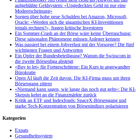
aufgeblähte Geldsystem: «Ungedecktes Geld ist nur eine
Modeerscheinung»
Sorgen über hohe neue Schulden bei Amazon, Microsoft,
Oracle: «Werden sich die gigantischen KI-Investitionen
jemals rechnen?», fragen kritische Investoren
Ein Sommer-Crash an der Börse wäre keine Überraschung:
Diese saisonalen Phänomene müssen Anleger kennen
Was passiert bei einem Jobverlust mit der Vorsorge? Die fünf
wichtigsten Fragen und Antworten
Ein Opfer der Bundesbeteiligung? Warum die Swisscom in
die zweite Börsenliga absteigt
«Buy to let» für Fortgeschrittene: Ein Kurs in angewandter
Bürokratie
Open AI läuft die Zeit davon. Die KI-Firma muss um ihren
Börsengang zittern
«Niemand kann sagen, wie lange das noch gut geht»: Die KI-
Skepsis kehrt an die Finanzmärkte zurück
Kritik an ETF und Indexfonds: SpaceX-Börsengang und
starke Tech-Konzentration von Börsenindizes polarisieren
Kategorien
Expats
Gesundheitssystem