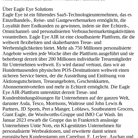
Über Eagle Eye Solutions
Eagle Eye ist ein führendes SaaS-Technologieunternehmen, das es
Einzelhandels-, Reise- und Gastgewerbemarken ermöglicht, die
Loyalität ihrer Endkunden zu gewinnen, indem sie ihre Echtzeit-,
Omnichannel- und personalisierten Verbrauchermarketingaktivitäten
vorantreiben. Eagle Eye AIR ist eine cloudbasierte Plattform, die die
weltweit flexibelsten und skalierbarsten Treue- und
Werbemöglichkeiten bietet. Mehr als 750 Millionen personalisierte
Angebote werden jede Woche über die Plattform ausgeführt und sie
beherbergt derzeit über 200 Millionen individuelle Treuemitglieder
für Unternehmen weltweit. Es wird darauf vertraut, dass wir an
Hunderttausenden physischen POS-Destinationen weltweit einen
sicheren Service bieten, der die Ausstellung und Einlösung von
Aktionsgutscheinen, Treueangeboten, Geschenkkarten,
Abonnementvorteilen und mehr in Echtzeit ermöglicht. Die Eagle
Eye AIR-Plattform unterstützt derzeit Treue- und
Kundenbindungslösungen für Unternehmen auf der ganzen Welt,
darunter Asda, Tesco, Morrisons, Waitrose und John Lewis &
Partners, JD Sports, Pret a Manger, Loblaws, Southeastern Grocers,
Giant Eagle, die Woolworths-Gruppe und IMO Car Wash. Im
Januar 2023 erwarb die Gruppe das in Frankreich ansässige
Unternehmen Untie Nots, ein KI-gestütztes Unternehmen für
personalisierte Werbeaktionen, und erweiterte damit seinen
europäischen Kundenstamm um Carrefour, E. Leclerc, Auchan und