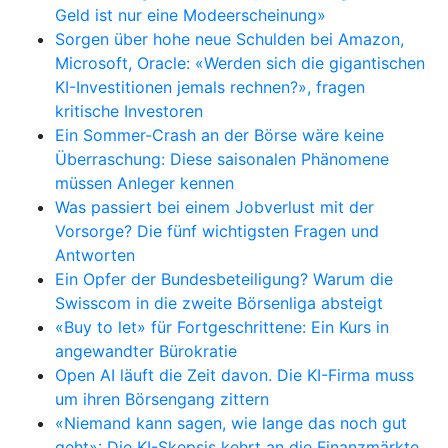
Geld ist nur eine Modeerscheinung»
Sorgen über hohe neue Schulden bei Amazon,
Microsoft, Oracle: «Werden sich die gigantischen
KI-Investitionen jemals rechnen?», fragen
kritische Investoren
Ein Sommer-Crash an der Börse wäre keine
Überraschung: Diese saisonalen Phänomene
müssen Anleger kennen
Was passiert bei einem Jobverlust mit der
Vorsorge? Die fünf wichtigsten Fragen und
Antworten
Ein Opfer der Bundesbeteiligung? Warum die
Swisscom in die zweite Börsenliga absteigt
«Buy to let» für Fortgeschrittene: Ein Kurs in
angewandter Bürokratie
Open AI läuft die Zeit davon. Die KI-Firma muss
um ihren Börsengang zittern
«Niemand kann sagen, wie lange das noch gut
geht»: Die KI-Skepsis kehrt an die Finanzmärkte