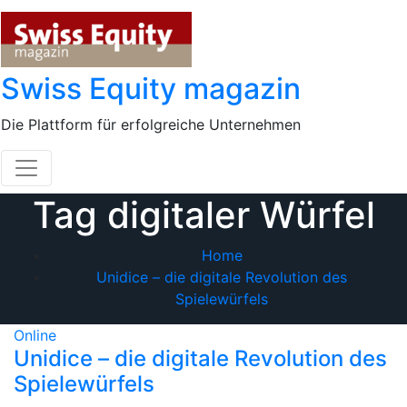
Skip
to
content
Swiss Equity magazin
Die Plattform für erfolgreiche Unternehmen
Tag digitaler Würfel
Home
Unidice – die digitale Revolution des
Spielewürfels
Online
Unidice – die digitale Revolution des
Spielewürfels