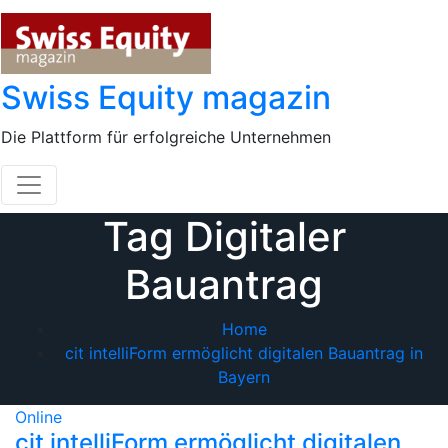
Skip
to
content
Swiss Equity magazin
Die Plattform für erfolgreiche Unternehmen
Tag Digitaler
Bauantrag
Home
cit intelliForm ermöglicht digitalen Bauantrag in
Bayern
Online
cit intelliForm ermöglicht digitalen