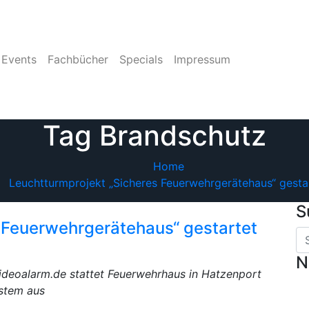
Events
Fachbücher
Specials
Impressum
Tag Brandschutz
Home
Leuchtturmprojekt „Sicheres Feuerwehrgerätehaus“ gesta
S
 Feuerwehrgerätehaus“ gestartet
N
 videoalarm.de stattet Feuerwehrhaus in Hatzenport
ystem aus