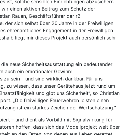
es ist, solche sensiblen Einrichtungen abzusichern.
 wir einen aktiven Beitrag zum Schutz der
stian Rauen, Geschäftsführer der r2
er sich selbst über 20 Jahre in der Freiwilligen
es ehrenamtliches Engagement in der Freiwilligen
halb liegt mir dieses Projekt auch persönlich sehr
t die neue Sicherheitsausstattung ein bedeutender
ern auch ein emotionaler Gewinn:
ts zu sein – und sind wirklich dankbar. Für uns
ng, zu wissen, dass unser Gerätehaus jetzt rund um
nsatzfähigkeit und gibt uns Sicherheit“, so Christian
rt. „Die freiwilligen Feuerwehren leisten einen
ützung ist ein starkes Zeichen der Wertschätzung.“
iert – und dient als Vorbild mit Signalwirkung für
toren hoffen, dass sich das Modellprojekt weit über
erheit an den Orten, von denen aus Leben gerettet