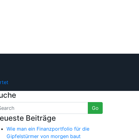
rtet
uche
Go
eueste Beiträge
Wie man ein Finanzportfolio für die
Gipfelstürmer von morgen baut