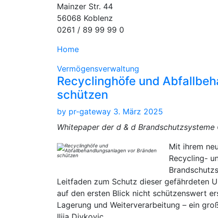
Mainzer Str. 44
56068 Koblenz
0261 / 89 99 99 0
Home
Vermögensverwaltung
Recyclinghöfe und Abfallbe
schützen
by
pr-gateway
3. März 2025
Whitepaper der d & d Brandschutzsysteme 
Mit ihrem ne
Recycling- u
Brandschutzs
Leitfaden zum Schutz dieser gefährdeten U
auf den ersten Blick nicht schützenswert er
Lagerung und Weiterverarbeitung – ein groß
Ilija Divkovic.