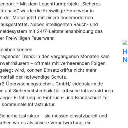
enport – Mit dem Leuchtturmprojekt „Sicheres
ätehaus“ wurde die Freiwillige Feuerwehr in
n der Mosel jetzt mit einem hochmodernen
ausgestattet. Neben intelligenten Rauch- und
meldesystem mit 24/7-Leitstellenanbindung das
r Freiwilligen Feuerwehr.
 bleiben können
H
serregender Trend: In den vergangenen Monaten kam
N
rwehrhäusern – oftmals mit verheerenden Folgen.
elegt wird, können Einsatzkräfte nicht mehr
rnstfall der notwendige Schutz.
 r2 Überwachungstechnik GmbH/ videoalarm.de
 auf Sicherheitstechnik für kritische Infrastrukturen
langer Erfahrung im Einbruch- und Brandschutz für
 kommunale Infrastruktur.
icherheitsstruktur – sie müssen einsatzbereit und
 sehen wir es als unsere Verantwortung, ein