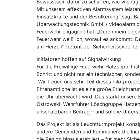
Bewusstsein dafür zu schaffen, wie wichtig 
Mit unserem effektiven Alarmsystem leisten
Einsatzkräfte und der Bevölkerung“ sagt Ba
Überwachungstechnik GmbH/ videoalarm.de, d
Feuerwehr engagiert hat. „Durch mein eigen
Feuerwehr weiß ich, worauf es ankommt. Des
am Herzen“, betont der Sicherheitsexperte.
Initiatoren hoffen auf Signalwirkung
Für die Freiwillige Feuerwehr Hatzenport is
Schritt und nicht nur ein technischer, sond
„Wir freuen uns sehr, Teil dieses Pilotprojek
Ehrenamtliche ist es eine große Erleichteru
die Uhr überwacht wird. Das stärkt unsere Ei
Ostrowski, Wehrführer Löschgruppe Hatzenpo
unschätzbaren Beitrag – und solche Unterst
Das Projekt ist als Leuchtturmprojekt konzip
andere Gemeinden und Kommunen: Die Initia
die Region hinaus etabliert – für mehr Sich