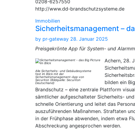
0208-6257550
http://www.dd-brandschutzsysteme.de
Immobilien
Sicherheitsmanagement – das
by
pr-gateway
28. Januar 2025
Preisgekrönte App für System- und Alarmm
Achern, 28. 
Sicherheitsm
Alle Sicherheits- und Gebäudesysteme
fest im Blick mit der
Sicherheitsb
Sicherheitsmanagement-App von
Securiton (Bildquelle: Securiton
bilden ein B
Deutschland)
Brandschutz – eine zentrale Plattform visua
sämtlicher aufgeschalteter Sicherheits- un
schnelle Orientierung und leitet das Personal
auszuführenden Maßnahmen. Straftaten und 
in der Frühphase abwenden, indem etwa Flu
Abschreckung angesprochen werden.