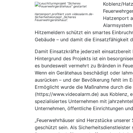
Koblenz/Hatz
Feuerwehrger
Hatzenport profitiert vom videoalarm.de-
Sicherheitskonzept „Sicheres
Hatzenport a
Feuerwehrgerätehaus“.
Alarmsystem 
Hitzemeldern schützt ein smartes Einbruch
Gebäude – und damit die Einsatzfähigkeit de
Damit Einsatzkräfte jederzeit einsatzbereit
Hintergrund des Projekts ist ein besorgni
es bundesweit vermehrt zu Bränden in Feue
Wenn ein Gerätehaus beschädigt oder lahmg
ausrücken – und der Bevölkerung fehlt im E
Ermöglicht wurde die Maßnahme durch die
(https://www.videoalarm.de) aus Koblenz, ein
spezialisiertes Unternehmen mit jahrzehnte
Unternehmen, öffentliche Einrichtungen und
„Feuerwehrhäuser sind Herzstücke unserer S
geschützt sein. Als Sicherheitsdienstleister