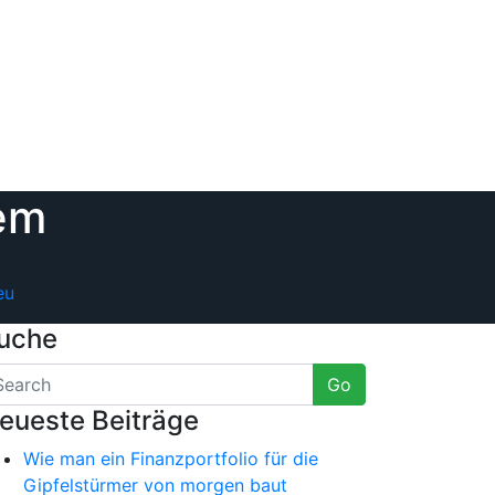
em
eu
uche
Go
eueste Beiträge
Wie man ein Finanzportfolio für die
Gipfelstürmer von morgen baut