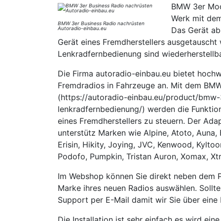
BMW 3er Mode
Werk mit dem
BMW 3er Business Radio nachrüsten
Autoradio-einbau.eu
Das Gerät ab
Gerät eines Fremdherstellers ausgetauscht
Lenkradfernbedienung sind wiederherstellba
Die Firma autoradio-einbau.eu bietet hochw
Fremdradios in Fahrzeuge an. Mit dem BMW
(https://autoradio-einbau.eu/product/bmw-
lenkradfernbedienung/) werden die Funktio
eines Fremdherstellers zu steuern. Der Ada
unterstütz Marken wie Alpine, Atoto, Auna, 
Erisin, Hikity, Joying, JVC, Kenwood, Kylto
Podofo, Pumpkin, Tristan Auron, Xomax, Xtr
Im Webshop können Sie direkt neben dem 
Marke ihres neuen Radios auswählen. Sollte 
Support per E-Mail damit wir Sie über eine 
Die Installation ist sehr einfach es wird ei