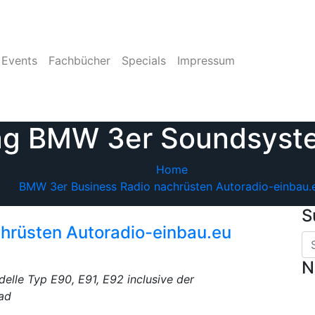
Events
Fachbücher
Specials
Impressum
ag BMW 3er Soundsyst
Home
BMW 3er Business Radio nachrüsten Autoradio-einbau.
S
hrüsten Autoradio-einbau.eu
N
elle Typ E90, E91, E92 inclusive der
ad