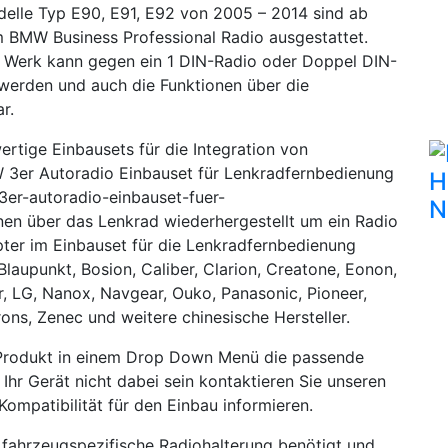
lle Typ E90, E91, E92 von 2005 – 2014 sind ab
 BMW Business Professional Radio ausgestattet.
 Werk kann gegen ein 1 DIN-Radio oder Doppel DIN-
 werden und auch die Funktionen über die
r.
ertige Einbausets für die Integration von
 3er Autoradio Einbauset für Lenkradfernbedienung
H
3er-autoradio-einbauset-fuer-
N
nen über das Lenkrad wiederhergestellt um ein Radio
pter im Einbauset für die Lenkradfernbedienung
Blaupunkt, Bosion, Caliber, Clarion, Creatone, Eonon,
or, LG, Nanox, Navgear, Ouko, Panasonic, Pioneer,
ons, Zenec und weitere chinesische Hersteller.
Produkt in einem Drop Down Menü die passende
Ihr Gerät nicht dabei sein kontaktieren Sie unseren
Kompatibilität für den Einbau informieren.
ne fahrzeugspezifische Radiohalterung benötigt und