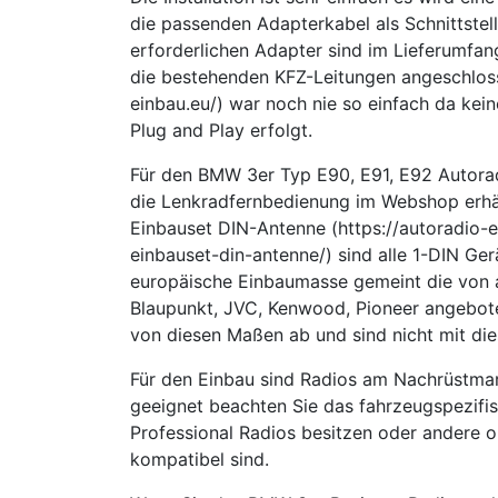
die passenden Adapterkabel als Schnittstel
erforderlichen Adapter sind im Lieferumfa
die bestehenden KFZ-Leitungen angeschloss
einbau.eu/) war noch nie so einfach da kein
Plug and Play erfolgt.
Für den BMW 3er Typ E90, E91, E92 Autorad
die Lenkradfernbedienung im Webshop erhä
Einbauset DIN-Antenne (https://autoradio
einbauset-din-antenne/) sind alle 1-DIN Ger
europäische Einbaumasse gemeint die von a
Blaupunkt, JVC, Kenwood, Pioneer angebote
von diesen Maßen ab und sind nicht mit di
Für den Einbau sind Radios am Nachrüstmar
geeignet beachten Sie das fahrzeugspezifi
Professional Radios besitzen oder andere o
kompatibel sind.