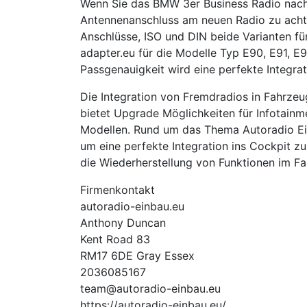
Wenn Sie das BMW 3er Business Radio nach
Antennenanschluss am neuen Radio zu achte
Anschlüsse, ISO und DIN beide Varianten 
adapter.eu für die Modelle Typ E90, E91, 
Passgenauigkeit wird eine perfekte Integrat
Die Integration von Fremdradios in Fahrzeu
bietet Upgrade Möglichkeiten für Infotain
Modellen. Rund um das Thema Autoradio Ein
um eine perfekte Integration ins Cockpit zu
die Wiederherstellung von Funktionen im Fa
Firmenkontakt
autoradio-einbau.eu
Anthony Duncan
Kent Road 83
RM17 6DE Gray Essex
2036085167
team@autoradio-einbau.eu
https://autoradio-einbau.eu/