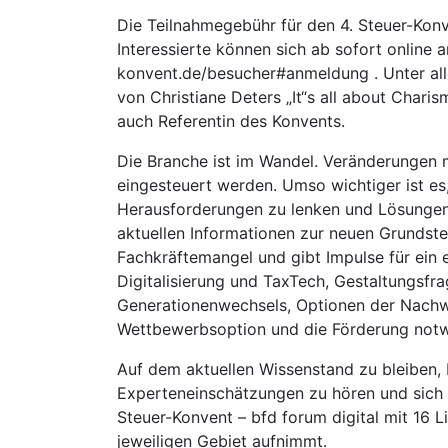
Die Teilnahmegebühr für den 4. Steuer-Konv
Interessierte können sich ab sofort online 
konvent.de/besucher#anmeldung . Unter al
von Christiane Deters „It“s all about Charis
auch Referentin des Konvents.
Die Branche ist im Wandel. Veränderungen m
eingesteuert werden. Umso wichtiger ist e
Herausforderungen zu lenken und Lösungen
aktuellen Informationen zur neuen Grunds
Fachkräftemangel und gibt Impulse für ein e
Digitalisierung und TaxTech, Gestaltungsfr
Generationenwechsels, Optionen der Nachwu
Wettbewerbsoption und die Förderung not
Auf dem aktuellen Wissenstand zu bleiben
Experteneinschätzungen zu hören und sich a
Steuer-Konvent – bfd forum digital mit 16 
jeweiligen Gebiet aufnimmt.