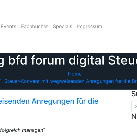
Events
Fachbücher
Specials
Impressum
g bfd forum digital Steu
Home
4. Steuer-Konvent mit wegweisenden Anregungen für die B
S
eisenden Anregungen für die
N
folgreich managen“