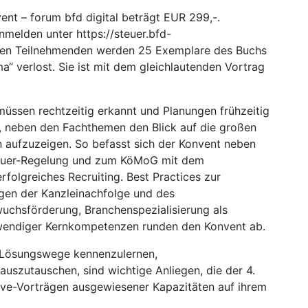
ent – forum bfd digital beträgt EUR 299,-.
anmelden unter https://steuer.bfd-
len Teilnehmenden werden 25 Exemplare des Buchs
ma“ verlost. Sie ist mit dem gleichlautenden Vortrag
üssen rechtzeitig erkannt und Planungen frühzeitig
s, neben den Fachthemen den Blick auf die großen
 aufzuzeigen. So befasst sich der Konvent neben
teuer-Regelung und zum KöMoG mit dem
rfolgreiches Recruiting. Best Practices zur
agen der Kanzleinachfolge und des
chsförderung, Branchenspezialisierung als
wendiger Kernkompetenzen runden den Konvent ab.
, Lösungswege kennenzulernen,
uszutauschen, sind wichtige Anliegen, die der 4.
Live-Vorträgen ausgewiesener Kapazitäten auf ihrem