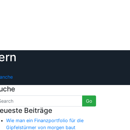
ern
ranche
uche
Go
eueste Beiträge
Wie man ein Finanzportfolio für die
Gipfelstürmer von morgen baut