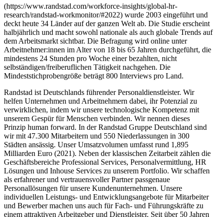
(https://www.randstad.com/workforce-insights/global-hr-
research/randstad-workmonitor/#2022) wurde 2003 eingeführt und
deckt heute 34 Länder auf der ganzen Welt ab. Die Studie erscheint
halbjährlich und macht sowohl nationale als auch globale Trends auf
dem Arbeitsmarkt sichtbar. Die Befragung wird online unter
Arbeitnehmer:innen im Alter von 18 bis 65 Jahren durchgeführt, die
mindestens 24 Stunden pro Woche einer bezahlten, nicht
selbständigen/freiberuflichen Tätigkeit nachgehen. Die
Mindeststichprobengröße beträgt 800 Interviews pro Land.
Randstad ist Deutschlands führender Personaldienstleister. Wir
helfen Unternehmen und Arbeitnehmern dabei, ihr Potenzial zu
verwirklichen, indem wir unsere technologische Kompetenz mit
unserem Gespür für Menschen verbinden. Wir nennen dieses
Prinzip human forward. In der Randstad Gruppe Deutschland sind
wir mit 47.300 Mitarbeitern und 550 Niederlassungen in 300
Städten ansässig. Unser Umsatzvolumen umfasst rund 1,895
Milliarden Euro (2021). Neben der klassischen Zeitarbeit zählen die
Geschäftsbereiche Professional Services, Personalvermittlung, HR
Lösungen und Inhouse Services zu unserem Portfolio. Wir schaffen
als erfahrener und vertrauensvoller Partner passgenaue
Personallösungen für unsere Kundenunternehmen. Unsere
individuellen Leistungs- und Entwicklungsangebote für Mitarbeiter
und Bewerber machen uns auch für Fach- und Führungskräfte zu
einem attraktiven Arbeitgeber und Dienstleister. Seit über 50 Jahren