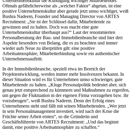
Unternehmenskultur die Kündigung wichtiger Mitarbeitender.
Oftmals gefährlicherweise als „weicher Faktor“ abgetan, ist eine
positive Unternehmenskultur aber gerade jetzt umso wichtiger, weiß
Bushra Nadeem, Founder und Managing Director von ARTES
Recruitment: „Sie ist der Schlüssel dafür, Mitarbeitende zu
gewinnen und zu halten. Doch was macht eine gute
Unternehmenskultur überhaupt aus?“ Laut der renommierten
Personalberatung der Bau- und Immobilienbranche sind hier drei
Aspekte besonders von Belang, die es zu beachten und immer
wieder aufs Neue zu überprüfen gilt: eine positive
Arbeitsatmosphäre, Mitarbeiterbindung sowie ein authentischer
Unternehmensauftritt.
In der Immobilienbranche, speziell etwa im Bereich der
Projektentwicklung, werden immer mehr Insolvenzen bekannt. In
dieser Situation wird es für Unternehmen umso schwieriger, gute
Mitarbeitende zu halten. „Kluge Personalpolitik bedeutet aber, sich
genau jetzt entsprechend zu kümmern und Maßnahmen zu ergreifen,
um gegen die Fluktuation in der eigenen Firma vorzugehen bzw. ihr
vorzubeugen“, weiß Bushra Nadeem. Denn der Erfolg eines
Unternehmens steht und fällt mit seinen Mitarbeitenden. „Wer jetzt
in sein Personalmanagement investiert, wird nach der Krise die
Früchte seiner Arbeit ernten“, so die Gründerin und
Geschäftsführerin von ARTES Recruitment: „Und das beginnt
damit, eine positive Arbeitsatmosphäre zu schaffen.“