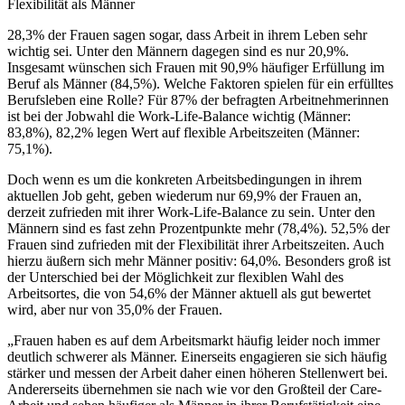
Flexibilität als Männer
28,3% der Frauen sagen sogar, dass Arbeit in ihrem Leben sehr
wichtig sei. Unter den Männern dagegen sind es nur 20,9%.
Insgesamt wünschen sich Frauen mit 90,9% häufiger Erfüllung im
Beruf als Männer (84,5%). Welche Faktoren spielen für ein erfülltes
Berufsleben eine Rolle? Für 87% der befragten Arbeitnehmerinnen
ist bei der Jobwahl die Work-Life-Balance wichtig (Männer:
83,8%), 82,2% legen Wert auf flexible Arbeitszeiten (Männer:
75,1%).
Doch wenn es um die konkreten Arbeitsbedingungen in ihrem
aktuellen Job geht, geben wiederum nur 69,9% der Frauen an,
derzeit zufrieden mit ihrer Work-Life-Balance zu sein. Unter den
Männern sind es fast zehn Prozentpunkte mehr (78,4%). 52,5% der
Frauen sind zufrieden mit der Flexibilität ihrer Arbeitszeiten. Auch
hierzu äußern sich mehr Männer positiv: 64,0%. Besonders groß ist
der Unterschied bei der Möglichkeit zur flexiblen Wahl des
Arbeitsortes, die von 54,6% der Männer aktuell als gut bewertet
wird, aber nur von 35,0% der Frauen.
„Frauen haben es auf dem Arbeitsmarkt häufig leider noch immer
deutlich schwerer als Männer. Einerseits engagieren sie sich häufig
stärker und messen der Arbeit daher einen höheren Stellenwert bei.
Andererseits übernehmen sie nach wie vor den Großteil der Care-