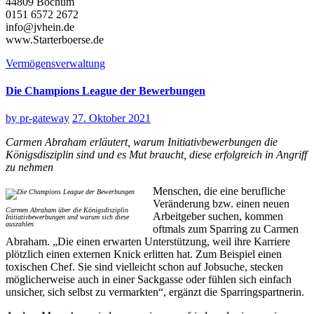
44809 Bochum
0151 6572 2672
info@jvhein.de
www.Starterboerse.de
Vermögensverwaltung
Die Champions League der Bewerbungen
by
pr-gateway
27. Oktober 2021
Carmen Abraham erläutert, warum Initiativbewerbungen die
Königsdisziplin sind und es Mut braucht, diese erfolgreich in Angriff
zu nehmen
Menschen, die eine berufliche
Veränderung bzw. einen neuen
Carmen Abraham über die Königsdisziplin
Arbeitgeber suchen, kommen
Initiativbewerbungen und warum sich diese
auszahlen
oftmals zum Sparring zu Carmen
Abraham. „Die einen erwarten Unterstützung, weil ihre Karriere
plötzlich einen externen Knick erlitten hat. Zum Beispiel einen
toxischen Chef. Sie sind vielleicht schon auf Jobsuche, stecken
möglicherweise auch in einer Sackgasse oder fühlen sich einfach
unsicher, sich selbst zu vermarkten“, ergänzt die Sparringspartnerin.