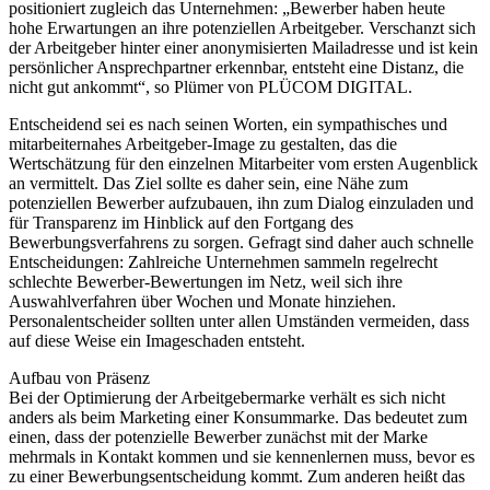
positioniert zugleich das Unternehmen: „Bewerber haben heute
hohe Erwartungen an ihre potenziellen Arbeitgeber. Verschanzt sich
der Arbeitgeber hinter einer anonymisierten Mailadresse und ist kein
persönlicher Ansprechpartner erkennbar, entsteht eine Distanz, die
nicht gut ankommt“, so Plümer von PLÜCOM DIGITAL.
Entscheidend sei es nach seinen Worten, ein sympathisches und
mitarbeiternahes Arbeitgeber-Image zu gestalten, das die
Wertschätzung für den einzelnen Mitarbeiter vom ersten Augenblick
an vermittelt. Das Ziel sollte es daher sein, eine Nähe zum
potenziellen Bewerber aufzubauen, ihn zum Dialog einzuladen und
für Transparenz im Hinblick auf den Fortgang des
Bewerbungsverfahrens zu sorgen. Gefragt sind daher auch schnelle
Entscheidungen: Zahlreiche Unternehmen sammeln regelrecht
schlechte Bewerber-Bewertungen im Netz, weil sich ihre
Auswahlverfahren über Wochen und Monate hinziehen.
Personalentscheider sollten unter allen Umständen vermeiden, dass
auf diese Weise ein Imageschaden entsteht.
Aufbau von Präsenz
Bei der Optimierung der Arbeitgebermarke verhält es sich nicht
anders als beim Marketing einer Konsummarke. Das bedeutet zum
einen, dass der potenzielle Bewerber zunächst mit der Marke
mehrmals in Kontakt kommen und sie kennenlernen muss, bevor es
zu einer Bewerbungsentscheidung kommt. Zum anderen heißt das