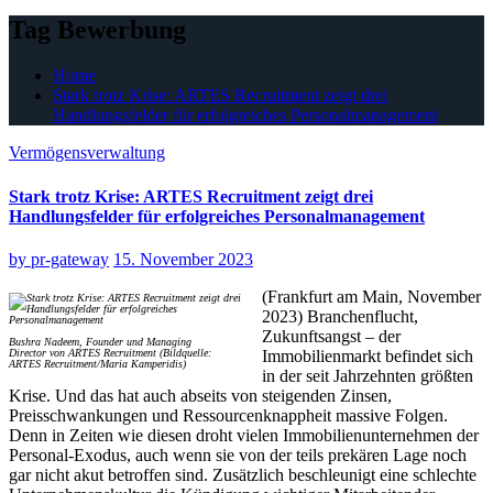
Tag Bewerbung
Home
Stark trotz Krise: ARTES Recruitment zeigt drei
Handlungsfelder für erfolgreiches Personalmanagement
Vermögensverwaltung
Stark trotz Krise: ARTES Recruitment zeigt drei
Handlungsfelder für erfolgreiches Personalmanagement
by
pr-gateway
15. November 2023
(Frankfurt am Main, November
2023) Branchenflucht,
Zukunftsangst – der
Bushra Nadeem, Founder und Managing
Director von ARTES Recruitment (Bildquelle:
Immobilienmarkt befindet sich
ARTES Recruitment/Maria Kamperidis)
in der seit Jahrzehnten größten
Krise. Und das hat auch abseits von steigenden Zinsen,
Preisschwankungen und Ressourcenknappheit massive Folgen.
Denn in Zeiten wie diesen droht vielen Immobilienunternehmen der
Personal-Exodus, auch wenn sie von der teils prekären Lage noch
gar nicht akut betroffen sind. Zusätzlich beschleunigt eine schlechte