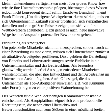
klein. „Unternehmen verfügen zwar meist über großes Know-how,
wie sie ihre Unternehmensmarke pflegen, übertragen dieses Wissen
jedoch nicht konsequent genug auf ihr Employer Branding“, meint
Frank Plümer. „Um die eigene Arbeitgebermarke zu stärken, müssen
sich Unternehmen in Zukunft stärker profilieren, sich sympathischer
darstellen und eine größere Präsenz zeigen, um sich von ihren
Wettbewerbern abzuheben. Dazu gehört es auch, neue innovative
Wege bei der Ansprache potenzieller Bewerber zu gehen.“
Profilierung als Arbeitgeber
Um potenzielle Mitarbeiter nicht nur anzusprechen, sondern auch zu
einer Bewerbung zu motivieren, müssen sich Unternehmen zunächst
als attraktive Arbeitgeber profilieren. Dazu gehören die Darstellung
von Benefits und Lohnzusatzleistungen sowie Einblicke in die
Unternehmenskultur und das Betriebsklima. Als besonders
glaubwürdig werden hierbei Aussagen zufriedener Mitarbeiter
wahrgenommen, die über ihre Entwicklung und den Arbeitsalltag im
Unternehmen Auskunft geben. Auch Gütesiegel, die das
Unternehmen als Top-Arbeitgeber ausweisen (z.B. von Kununuu
oder Focus) tragen zu einer positiven Wahrnehmung bei.
Des Weiteren ist die Wahl der richtigen Kommunikationskanäle
entscheidend. Als Hauptplattform eignet sich eine professionelle
Recruitingseite, die neben einer Übersichts- und
Bewerbungsfunktion auch zum Stöbern in einer möglichst breiten