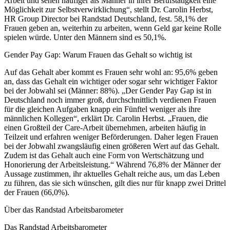
Arbeit und sehen häufiger als Männer in ihrer Berufstätigkeit eine
Möglichkeit zur Selbstverwirklichung“, stellt Dr. Carolin Herbst,
HR Group Director bei Randstad Deutschland, fest. 58,1% der
Frauen geben an, weiterhin zu arbeiten, wenn Geld gar keine Rolle
spielen würde. Unter den Männern sind es 50,1%.
Gender Pay Gap: Warum Frauen das Gehalt so wichtig ist
Auf das Gehalt aber kommt es Frauen sehr wohl an: 95,6% geben
an, dass das Gehalt ein wichtiger oder sogar sehr wichtiger Faktor
bei der Jobwahl sei (Männer: 88%). „Der Gender Pay Gap ist in
Deutschland noch immer groß, durchschnittlich verdienen Frauen
für die gleichen Aufgaben knapp ein Fünftel weniger als ihre
männlichen Kollegen“, erklärt Dr. Carolin Herbst. „Frauen, die
einen Großteil der Care-Arbeit übernehmen, arbeiten häufig in
Teilzeit und erfahren weniger Beförderungen. Daher legen Frauen
bei der Jobwahl zwangsläufig einen größeren Wert auf das Gehalt.
Zudem ist das Gehalt auch eine Form von Wertschätzung und
Honorierung der Arbeitsleistung.“ Während 76,8% der Männer der
Aussage zustimmen, ihr aktuelles Gehalt reiche aus, um das Leben
zu führen, das sie sich wünschen, gilt dies nur für knapp zwei Drittel
der Frauen (66,0%).
Über das Randstad Arbeitsbarometer
Das Randstad Arbeitsbarometer