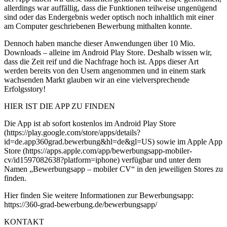
allerdings war auffällig, dass die Funktionen teilweise ungenügend
sind oder das Endergebnis weder optisch noch inhaltlich mit einer
am Computer geschriebenen Bewerbung mithalten konnte.
Dennoch haben manche dieser Anwendungen über 10 Mio.
Downloads – alleine im Android Play Store. Deshalb wissen wir,
dass die Zeit reif und die Nachfrage hoch ist. Apps dieser Art
werden bereits von den Usern angenommen und in einem stark
wachsenden Markt glauben wir an eine vielversprechende
Erfolgsstory!
HIER IST DIE APP ZU FINDEN
Die App ist ab sofort kostenlos im Android Play Store
(https://play.google.com/store/apps/details?
id=de.app360grad.bewerbung&hl=de&gl=US) sowie im Apple App
Store (https://apps.apple.com/app/bewerbungsapp-mobiler-
cv/id1597082638?platform=iphone) verfügbar und unter dem
Namen „Bewerbungsapp – mobiler CV“ in den jeweiligen Stores zu
finden.
Hier finden Sie weitere Informationen zur Bewerbungsapp:
https://360-grad-bewerbung.de/bewerbungsapp/
KONTAKT