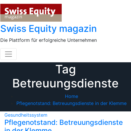
Skip
to
content
Swiss Equity magazin
Die Plattform für erfolgreiche Unternehmen
Tag
Betreuungsdienste
Home
Pflegenotstand: Betreuungsdienste in der Klemme
Gesundheitssystem
Pflegenotstand: Betreuungsdienste
in der Klemme