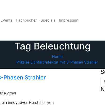
Events
Fachbücher
Specials
Impressum
Tag Beleuchtung
Home
Präzise Lichtarchitektur mit 3-Phasen Strahler
S
 3-Phasen Strahler
N
slösungen
 ein innovativer Hersteller von