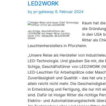
LED2WORK
by
pr-gateway
6. Februar 2024
Kaum hat di
die Gründung
Jan Schiga, Geschäftsführer der
LED2WORK mit Holger Ritter (rechts),
in den USA b
neuer CTO. (Bildquelle: @LED2WORK
GmbH)
Ritter als C
Leuchtenherstellers in Pforzheim.
„Unsere Reise als Hersteller von Industriele
LED-Technologie. Und glauben Sie mir, die 
Schiga, Geschäftsführer von LED2WORK (ht
LED-Leuchten für Arbeitsplätze oder Maschi
Zuverlässigkeit und Qualität – das hat uns
allein reicht nicht mehr. Die Geschwindigk
in Entwicklung und Fertigung, die nur mit 
sind. Dafür ist Holger Ritter die richtige P
Elektro- und Automatisierungstechnik über