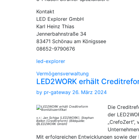
Kontakt
LED Explorer GmbH
Karl Heinz Thias
Jennerbahnstraße 34
83471 Schönau am Königssee
08652-9790676
led-explo­rer
Vermögensverwaltung
LED2WORK erhält Creditrefor
by
pr-gateway
26. März 2024
Die Creditre
der LED2WORK
v.r.: Jan Schiga (LED2WORK), Stephan
Bellon (Creditreform) (Bildquelle:
„CrefoZert“, 
@LED2WORK GmbH)
Unternehmen a
Mit erfolgreichen Entwicklungen sowie der