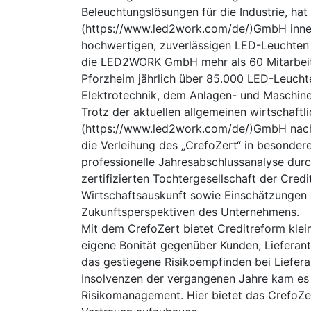
Beleuchtungslösungen für die Industrie, h
(https://www.led2work.com/de/)GmbH innerh
hochwertigen, zuverlässigen LED-Leuchten
die LED2WORK GmbH mehr als 60 Mitarbeite
Pforzheim jährlich über 85.000 LED-Leuch
Elektrotechnik, dem Anlagen- und Maschin
Trotz der aktuellen allgemeinen wirtschaftl
(https://www.led2work.com/de/)GmbH nach M
die Verleihung des „CrefoZert“ in besondere
professionelle Jahresabschlussanalyse durc
zertifizierten Tochtergesellschaft der Cre
Wirtschaftsauskunft sowie Einschätzungen z
Zukunftsperspektiven des Unternehmens.
Mit dem CrefoZert bietet Creditreform klei
eigene Bonität gegenüber Kunden, Lieferant
das gestiegene Risikoempfinden bei Liefera
Insolvenzen der vergangenen Jahre kam es z
Risikomanagement. Hier bietet das CrefoZer