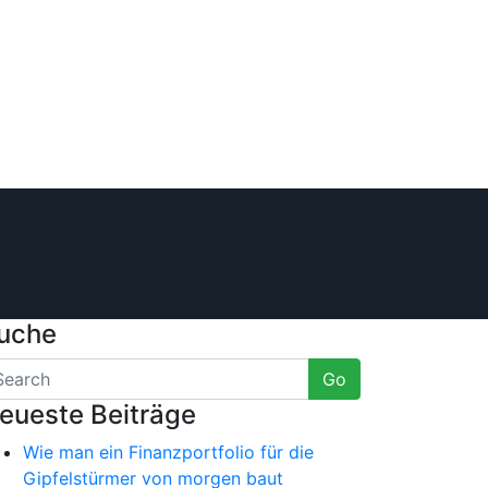
uche
Go
eueste Beiträge
Wie man ein Finanzportfolio für die
Gipfelstürmer von morgen baut