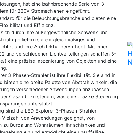
lösungen, hat eine bahnbrechende Serie von 3-
lern für 230V Stromschienen eingeführt.
andard für die Beleuchtungsbranche und bieten eine
exibilität und Effizienz.
 sich durch ihre außergewöhnliche Schwenk und
hnologie liefern sie ein gleichmäßiges und
htet und ihre Architektur hervorhebt. Mit einer
H
2 und verschiedenen Lichtverteilungen schaffen 3-
de/) eine präzise Inszenierung von Objekten und eine
N
ng.
3-Phasen-Strahler ist ihre Flexibilität. Sie sind in
d bieten eine breite Palette von Abstrahlwinkeln, die
derungen verschiedener Anwendungen anzupassen.
über Casambi zu steuern, was eine präzise Steuerung
insparungen unterstützt.
ung sind die LED Explorer 3-Phasen-Strahler
ine Vielzahl von Anwendungen geeignet, von
n zu Büros und Wohnräumen. Ihr schlankes und
Umgebung ein und ermöglicht eine unauffällige