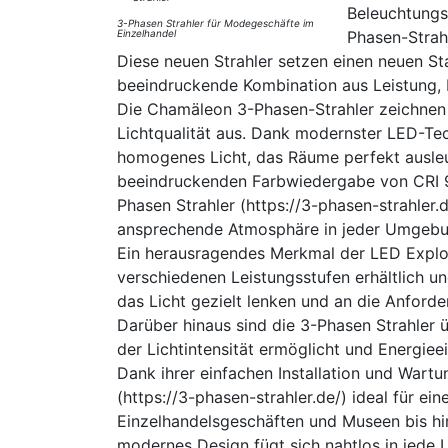
Beleuchtungs
3-Phasen Strahler für Modegeschäfte im
Einzelhandel
Phasen-Strah
Diese neuen Strahler setzen einen neuen St
beeindruckende Kombination aus Leistung, Fl
Die Chamäleon 3-Phasen-Strahler zeichnen
Lichtqualität aus. Dank modernster LED-Tec
homogenes Licht, das Räume perfekt ausleuc
beeindruckenden Farbwiedergabe von CRI 9
Phasen Strahler (https://3-phasen-strahler.
ansprechende Atmosphäre in jeder Umgebu
Ein herausragendes Merkmal der LED Explorer 
verschiedenen Leistungsstufen erhältlich un
das Licht gezielt lenken und an die Anfor
Darüber hinaus sind die 3-Phasen Strahler 
der Lichtintensität ermöglicht und Energiee
Dank ihrer einfachen Installation und Wart
(https://3-phasen-strahler.de/) ideal für e
Einzelhandelsgeschäften und Museen bis hi
modernes Design fügt sich nahtlos in jede 