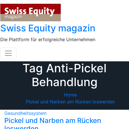
Skip
to
content
Swiss Equity magazin
Die Plattform für erfolgreiche Unternehmen
Tag Anti-Pickel
Behandlung
Home
Pickel und Narben am Rücken loswerden
Gesundheitssystem
Pickel und Narben am Rücken
loswerden