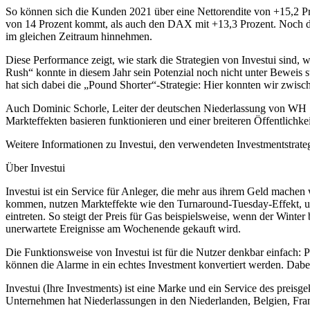
So können sich die Kunden 2021 über eine Nettorendite von +15,2 Pro
von 14 Prozent kommt, als auch den DAX mit +13,3 Prozent. Noch deut
im gleichen Zeitraum hinnehmen.
Diese Performance zeigt, wie stark die Strategien von Investui sind, w
Rush“ konnte in diesem Jahr sein Potenzial noch nicht unter Beweis s
hat sich dabei die „Pound Shorter“-Strategie: Hier konnten wir zwis
Auch Dominic Schorle, Leiter der deutschen Niederlassung von WH Self
Markteffekten basieren funktionieren und einer breiteren Öffentlichk
Weitere Informationen zu Investui, den verwendeten Investmentstrate
Über Investui
Investui ist ein Service für Anleger, die mehr aus ihrem Geld machen
kommen, nutzen Markteffekte wie den Turnaround-Tuesday-Effekt, um
eintreten. So steigt der Preis für Gas beispielsweise, wenn der Winter
unerwartete Ereignisse am Wochenende gekauft wird.
Die Funktionsweise von Investui ist für die Nutzer denkbar einfach: 
können die Alarme in ein echtes Investment konvertiert werden. Dabe
Investui (Ihre Investments) ist eine Marke und ein Service des preis
Unternehmen hat Niederlassungen in den Niederlanden, Belgien, Fr