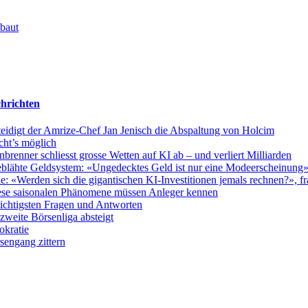
 baut
hrichten
teidigt der Amrize-Chef Jan Jenisch die Abspaltung von Holcim
cht’s möglich
nner schliesst grosse Wetten auf KI ab – und verliert Milliarden
fgeblähte Geldsystem: «Ungedecktes Geld ist nur eine Modeerscheinung
 «Werden sich die gigantischen KI-Investitionen jemals rechnen?», fra
ese saisonalen Phänomene müssen Anleger kennen
wichtigsten Fragen und Antworten
weite Börsenliga absteigt
okratie
sengang zittern