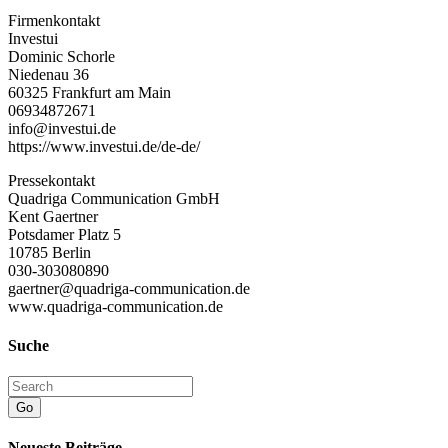
Firmenkontakt
Investui
Dominic Schorle
Niedenau 36
60325 Frankfurt am Main
06934872671
info@investui.de
https://www.investui.de/de-de/
Pressekontakt
Quadriga Communication GmbH
Kent Gaertner
Potsdamer Platz 5
10785 Berlin
030-303080890
gaertner@quadriga-communication.de
www.quadriga-communication.de
Suche
Go
Neueste Beiträge