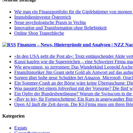
Wie man ein Finanzportfolio für die Gipfelstürmer von morgen
Immobilieninvestor Österreich
Neue psychologische Praxis in Vechta
Innovation und Transformation ohne Beliebigkeit
Online Shop Trapezbleche
Finanzen – News, Hintergründe und Analysen | NZZ Nac
«In den USA geht die Post ab»: Trotz enttäuschender Aktie ver
Kunst kaufen wie die Superreichen – eine Schweizer Firma ma
Wie gewonnen, so zerronnen: Das Wunderkind Leopold Aschenbre
Finanzhistoriker Jim Grant sieht Gold als Antwort auf das au
Sorgen über hohe neue Schulden bei Amazon, Microsoft, Oracle:
Ein Sommer-Crash an der Börse wäre keine Überraschung: Di
Was passiert bei einem Jobverlust mit der Vorsorge? Die fünf 
Ein Opfer der Bundesbeteiligung? Warum die Swisscom in die z
«Buy to let» für Fortgeschrittene: Ein Kurs in angewandter Bür
Open AI läuft die Zeit davon. Die KI-Firma muss um ihren Bör
Kategorien
Expats