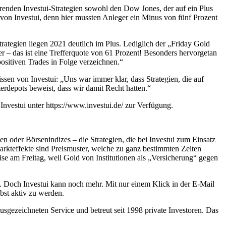
renden Investui-Strategien sowohl den Dow Jones, der auf ein Plus
von Investui, denn hier mussten Anleger ein Minus von fünf Prozent
Strategien liegen 2021 deutlich im Plus. Lediglich der „Friday Gold
r – das ist eine Trefferquote von 61 Prozent! Besonders hervorgetan
ositiven Trades in Folge verzeichnen.“
sen von Investui: „Uns war immer klar, dass Strategien, die auf
erdepots beweist, dass wir damit Recht hatten.“
nvestui unter https://www.investui.de/ zur Verfügung.
n oder Börsenindizes – die Strategien, die bei Investui zum Einsatz
kteffekte sind Preismuster, welche zu ganz bestimmten Zeiten
weise am Freitag, weil Gold von Institutionen als „Versicherung“ gegen
st. Doch Investui kann noch mehr. Mit nur einem Klick in der E-Mail
bst aktiv zu werden.
usgezeichneten Service und betreut seit 1998 private Investoren. Das