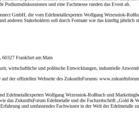
nde Podiumsdiskussionen und eine Fachmesse runden das Event ab.
Connect GmbH, die vom Edelmetallexperten Wolfgang Wrzesniok-Roßbac
d anderen Stakeholdern soll durch Formate wie das künftig jährlich s
5, 60327 Frankfurt am Main
eit, wirtschaftliche und politische Entwicklungen, industrielle Anwen
 auf der offiziellen Webseite des ZukunftsForums: www.zukunftsforum
 Edelmetallexperten Wolfgang Wrzesniok-Roßbach und Marketingbera
e das ZukunftsForum Edelmetalle und die Fachzeitschrift „Gold & Wei
 Erfahrung und umfassendes Fachwissen in der Welt der Edelmetalle zu