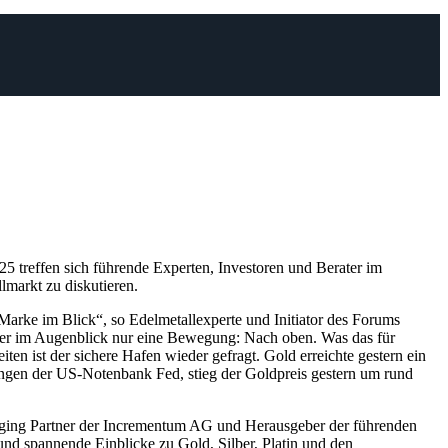
5 treffen sich führende Experten, Investoren und Berater im
markt zu diskutieren.
Marke im Blick“, so Edelmetallexperte und Initiator des Forums
ber im Augenblick nur eine Bewegung: Nach oben. Was das für
en ist der sichere Hafen wieder gefragt. Gold erreichte gestern ein
ngen der US-Notenbank Fed, stieg der Goldpreis gestern um rund
ging Partner der Incrementum AG und Herausgeber der führenden
 und spannende Einblicke zu Gold, Silber, Platin und den