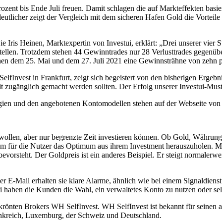
zent bis Ende Juli freuen. Damit schlagen die auf Markteffekten basie
licher zeigt der Vergleich mit dem sicheren Hafen Gold die Vorteile 
ie Iris Heinen, Marktexpertin von Investui, erklärt: „Drei unserer vier 
tellen. Trotzdem stehen 44 Gewinntrades nur 28 Verlusttrades gegenübe
chen dem 25. Mai und dem 27. Juli 2021 eine Gewinnsträhne von zehn p
Invest in Frankfurt, zeigt sich begeistert von den bisherigen Ergebnis
eit zugänglich gemacht werden sollten. Der Erfolg unserer Investui-Must
gien und den angebotenen Kontomodellen stehen auf der Webseite von I
 wollen, aber nur begrenzte Zeit investieren können. Ob Gold, Währunge
 für die Nutzer das Optimum aus ihrem Investment herauszuholen. Mar
 bevorsteht. Der Goldpreis ist ein anderes Beispiel. Er steigt normaler
Per E-Mail erhalten sie klare Alarme, ähnlich wie bei einem Signaldien
i haben die Kunden die Wahl, ein verwaltetes Konto zu nutzen oder sel
gekrönten Brokers WH SelfInvest. WH SelfInvest ist bekannt für seinen a
ankreich, Luxemburg, der Schweiz und Deutschland.