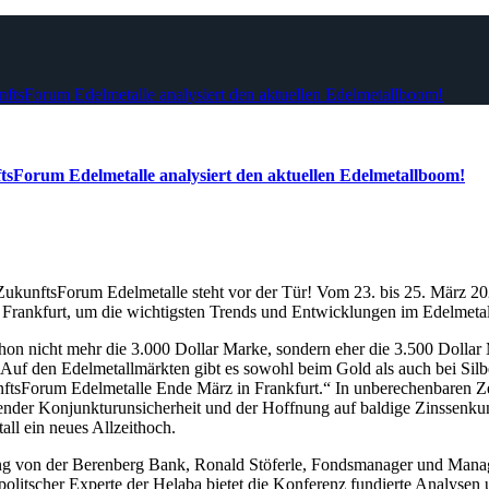
nftsForum Edelmetalle analysiert den aktuellen Edelmetallboom!
ftsForum Edelmetalle analysiert den aktuellen Edelmetallboom!
ukunftsForum Edelmetalle steht vor der Tür! Vom 23. bis 25. März 202
rankfurt, um die wichtigsten Trends und Entwicklungen im Edelmetall
on nicht mehr die 3.000 Dollar Marke, sondern eher die 3.500 Dollar 
uf den Edelmetallmärkten gibt es sowohl beim Gold als auch bei Sil
nftsForum Edelmetalle Ende März in Frankfurt.“ In unberechenbaren Zeit
nder Konjunkturunsicherheit und der Hoffnung auf baldige Zinssenku
ll ein neues Allzeithoch.
ng von der Berenberg Bank, Ronald Stöferle, Fondsmanager und Mana
opolitscher Experte der Helaba bietet die Konferenz fundierte Analysen