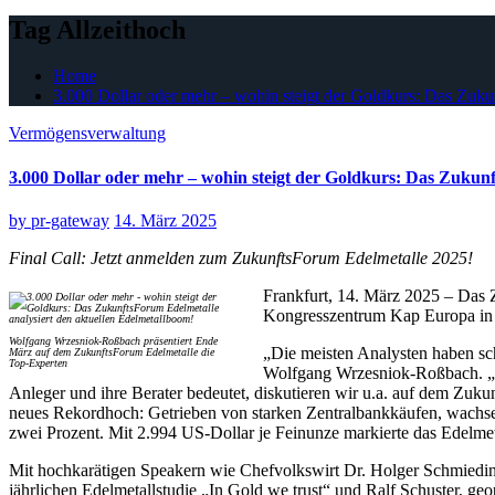
Tag Allzeithoch
Home
3.000 Dollar oder mehr – wohin steigt der Goldkurs: Das Zuku
Vermögensverwaltung
3.000 Dollar oder mehr – wohin steigt der Goldkurs: Das Zukun
by
pr-gateway
14. März 2025
Final Call: Jetzt anmelden zum ZukunftsForum Edelmetalle 2025!
Frankfurt, 14. März 2025 – Das Z
Kongresszentrum Kap Europa in F
Wolfgang Wrzesniok-Roßbach präsentiert Ende
„Die meisten Analysten haben sch
März auf dem ZukunftsForum Edelmetalle die
Top-Experten
Wolfgang Wrzesniok-Roßbach. „A
Anleger und ihre Berater bedeutet, diskutieren wir u.a. auf dem Zuku
neues Rekordhoch: Getrieben von starken Zentralbankkäufen, wachse
zwei Prozent. Mit 2.994 US-Dollar je Feinunze markierte das Edelmeta
Mit hochkarätigen Speakern wie Chefvolkswirt Dr. Holger Schmiedi
jährlichen Edelmetallstudie „In Gold we trust“ und Ralf Schuster, ge