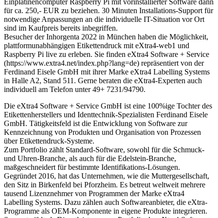
Einplatinencomputer Raspberry Pi mit vorinstallierter Software dann
für ca. 250,- EUR zu beziehen. 30 Minuten Installations-Support für
notwendige Anpassungen an die individuelle IT-Situation vor Ort
sind im Kaufpreis bereits inbegriffen.
Besucher der Inhorgenta 2022 in München haben die Möglichkeit,
plattformunabhängigen Etikettendruck mit eXtra4-web1 und
Raspberry Pi live zu erleben. Sie finden eXtra4 Software + Service
(https://www.extra4.net/index.php?lang=de) repräsentiert von der
Ferdinand Eisele GmbH mit ihrer Marke eXtra4 Labelling Systems
in Halle A2, Stand 511. Gerne beraten die eXtra4-Experten auch
individuell am Telefon unter 49+ 7231/94790.
Die eXtra4 Software + Service GmbH ist eine 100%ige Tochter des
Etikettenherstellers und Identtechnik-Spezialisten Ferdinand Eisele
GmbH. Tätigkeitsfeld ist die Entwicklung von Software zur
Kennzeichnung von Produkten und Organisation von Prozessen
über Etikettendruck-Systeme.
Zum Portfolio zählt Standard-Software, sowohl für die Schmuck-
und Uhren-Branche, als auch für die Edelstein-Branche,
maßgeschneidert für bestimmte Identifikations-Lösungen.
Gegründet 2016, hat das Unternehmen, wie die Muttergesellschaft,
den Sitz in Birkenfeld bei Pforzheim. Es betreut weltweit mehrere
tausend Lizenznehmer von Programmen der Marke eXtra4
Labelling Systems. Dazu zählen auch Softwareanbieter, die eXtra-
Programme als OEM-Komponente in eigene Produkte integrieren.