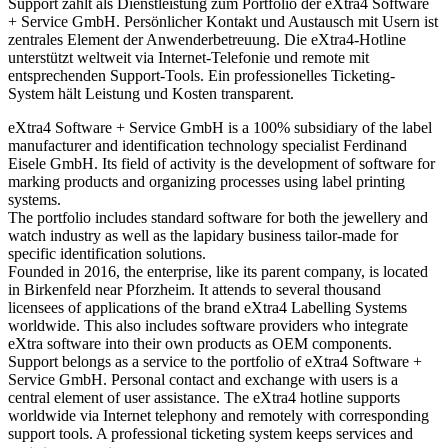
Support zählt als Dienstleistung zum Portfolio der eXtra4 Software
+ Service GmbH. Persönlicher Kontakt und Austausch mit Usern ist
zentrales Element der Anwenderbetreuung. Die eXtra4-Hotline
unterstützt weltweit via Internet-Telefonie und remote mit
entsprechenden Support-Tools. Ein professionelles Ticketing-
System hält Leistung und Kosten transparent.
eXtra4 Software + Service GmbH is a 100% subsidiary of the label
manufacturer and identification technology specialist Ferdinand
Eisele GmbH. Its field of activity is the development of software for
marking products and organizing processes using label printing
systems.
The portfolio includes standard software for both the jewellery and
watch industry as well as the lapidary business tailor-made for
specific identification solutions.
Founded in 2016, the enterprise, like its parent company, is located
in Birkenfeld near Pforzheim. It attends to several thousand
licensees of applications of the brand eXtra4 Labelling Systems
worldwide. This also includes software providers who integrate
eXtra software into their own products as OEM components.
Support belongs as a service to the portfolio of eXtra4 Software +
Service GmbH. Personal contact and exchange with users is a
central element of user assistance. The eXtra4 hotline supports
worldwide via Internet telephony and remotely with corresponding
support tools. A professional ticketing system keeps services and