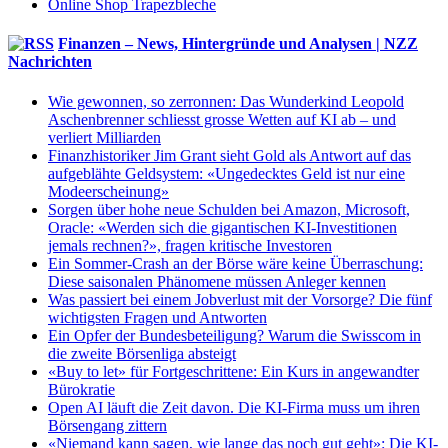
Online Shop Trapezbleche
Finanzen – News, Hintergründe und Analysen | NZZ
Nachrichten
Wie gewonnen, so zerronnen: Das Wunderkind Leopold
Aschenbrenner schliesst grosse Wetten auf KI ab – und
verliert Milliarden
Finanzhistoriker Jim Grant sieht Gold als Antwort auf das
aufgeblähte Geldsystem: «Ungedecktes Geld ist nur eine
Modeerscheinung»
Sorgen über hohe neue Schulden bei Amazon, Microsoft,
Oracle: «Werden sich die gigantischen KI-Investitionen
jemals rechnen?», fragen kritische Investoren
Ein Sommer-Crash an der Börse wäre keine Überraschung:
Diese saisonalen Phänomene müssen Anleger kennen
Was passiert bei einem Jobverlust mit der Vorsorge? Die fünf
wichtigsten Fragen und Antworten
Ein Opfer der Bundesbeteiligung? Warum die Swisscom in
die zweite Börsenliga absteigt
«Buy to let» für Fortgeschrittene: Ein Kurs in angewandter
Bürokratie
Open AI läuft die Zeit davon. Die KI-Firma muss um ihren
Börsengang zittern
«Niemand kann sagen, wie lange das noch gut geht»: Die KI-