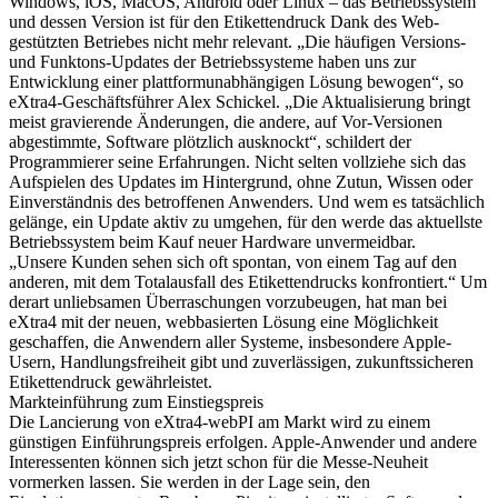
Windows, iOS, MacOS, Android oder Linux – das Betriebssystem
und dessen Version ist für den Etikettendruck Dank des Web-
gestützten Betriebes nicht mehr relevant. „Die häufigen Versions-
und Funktons-Updates der Betriebssysteme haben uns zur
Entwicklung einer plattformunabhängigen Lösung bewogen“, so
eXtra4-Geschäftsführer Alex Schickel. „Die Aktualisierung bringt
meist gravierende Änderungen, die andere, auf Vor-Versionen
abgestimmte, Software plötzlich ausknockt“, schildert der
Programmierer seine Erfahrungen. Nicht selten vollziehe sich das
Aufspielen des Updates im Hintergrund, ohne Zutun, Wissen oder
Einverständnis des betroffenen Anwenders. Und wem es tatsächlich
gelänge, ein Update aktiv zu umgehen, für den werde das aktuellste
Betriebssystem beim Kauf neuer Hardware unvermeidbar.
„Unsere Kunden sehen sich oft spontan, von einem Tag auf den
anderen, mit dem Totalausfall des Etikettendrucks konfrontiert.“ Um
derart unliebsamen Überraschungen vorzubeugen, hat man bei
eXtra4 mit der neuen, webbasierten Lösung eine Möglichkeit
geschaffen, die Anwendern aller Systeme, insbesondere Apple-
Usern, Handlungsfreiheit gibt und zuverlässigen, zukunftssicheren
Etikettendruck gewährleistet.
Markteinführung zum Einstiegspreis
Die Lancierung von eXtra4-webPI am Markt wird zu einem
günstigen Einführungspreis erfolgen. Apple-Anwender und andere
Interessenten können sich jetzt schon für die Messe-Neuheit
vormerken lassen. Sie werden in der Lage sein, den