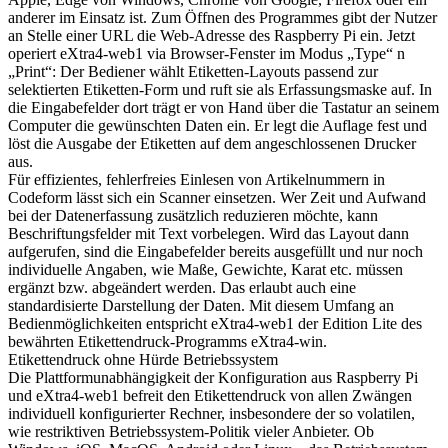
anderer im Einsatz ist. Zum Öffnen des Programmes gibt der Nutzer
an Stelle einer URL die Web-Adresse des Raspberry Pi ein. Jetzt
operiert eXtra4-web1 via Browser-Fenster im Modus „Type“ n
„Print“: Der Bediener wählt Etiketten-Layouts passend zur
selektierten Etiketten-Form und ruft sie als Erfassungsmaske auf. In
die Eingabefelder dort trägt er von Hand über die Tastatur an seinem
Computer die gewünschten Daten ein. Er legt die Auflage fest und
löst die Ausgabe der Etiketten auf dem angeschlossenen Drucker
aus.
Für effizientes, fehlerfreies Einlesen von Artikelnummern in
Codeform lässt sich ein Scanner einsetzen. Wer Zeit und Aufwand
bei der Datenerfassung zusätzlich reduzieren möchte, kann
Beschriftungsfelder mit Text vorbelegen. Wird das Layout dann
aufgerufen, sind die Eingabefelder bereits ausgefüllt und nur noch
individuelle Angaben, wie Maße, Gewichte, Karat etc. müssen
ergänzt bzw. abgeändert werden. Das erlaubt auch eine
standardisierte Darstellung der Daten. Mit diesem Umfang an
Bedienmöglichkeiten entspricht eXtra4-web1 der Edition Lite des
bewährten Etikettendruck-Programms eXtra4-win.
Etikettendruck ohne Hürde Betriebssystem
Die Plattformunabhängigkeit der Konfiguration aus Raspberry Pi
und eXtra4-web1 befreit den Etikettendruck von allen Zwängen
individuell konfigurierter Rechner, insbesondere der so volatilen,
wie restriktiven Betriebssystem-Politik vieler Anbieter. Ob