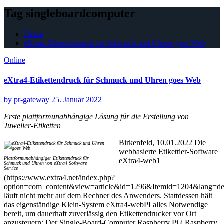
Tag singleboardcomputer
Home
eXtra4-Etikettendruck für Schmuck und Uhren goes Web
Online
eXtra4-Etikettendruck für Schmuck und Uhren goes Web
by
pr-gateway
25. Januar 2022
Erste plattformunabhängige Lösung für die Erstellung von
Juwelier-Etiketten
Birkenfeld, 10.01.2022 Die
webbasierte Etikettier-Software
Plattformunabhängiger Etikettendruck für
eXtra4-web1
Schmuck und Uhren von eXtra4 Software +
Service
(https://www.extra4.net/index.php?
option=com_content&view=article&id=1296&Itemid=1204&lang=de
läuft nicht mehr auf dem Rechner des Anwenders. Stattdessen hält
das eigenständige Klein-System eXtra4-webPI alles Notwendige
bereit, um dauerhaft zuverlässig den Etikettendrucker vor Ort
anzusteuern: Der Single-Board-Computer Raspberry Pi ( Raspberry