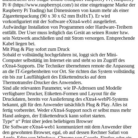
Pi ® (https://www.raspberrypi.com/) ist eine eingetragene Marke der
Raspberry Pi Trading) hat Dimensionen von kaum mehr als einer
Zigarettenpackung (90 x 30 x 62 mm BxHxT). Er wird
vorkonfiguriert mit der Software eXtra4-web1 ausgeliefert.
Aufwändige Installation von Programmen oder Hardware-Treibern
entfällt. Der User muss lediglich das Gerät an seinen Router bzw.
sein Netzwerk anschließen und mit Strom versorgen. Entsprechende
Kabel liegen bei.
Mit Plug & Play sofort zum Druck
Sobald er vollständig hochgefahren ist, loggt sich der Mini-
Computer selbsttätig im Internet ein und steht so im Zugriff des
eXtra4-Supports. Die Techniker übernehmen remote die Anpassung
an die IT-Gegebenheiten vor Ort. Sie richten das System vollständig
ein bis zur Lauffähigkeit des Etikettendrucks auf dem
Thermotransfer-Drucker des Anwenders.
Sind alle relevanten Parameter, wie IP-Adressen und Modelle
verfügbarer Drucker, Etiketten-Formen und Layout für die
Druckdaten, bereits vor Auslieferung des eXtra4-webPI-Systems
bekannt, gilt für den Anwender tatsächlich Plug & Play. Alles ist
fertig vorbereitet. Weder eXtra4-Support noch er selbst muss mehr
Hand anlegen, der Etikettendruck kann sofort starten.
Type“ n“ Print über jeden beliebigem Browser
Die Software eXtra4-web1 kommuniziert mit dem Anwender über
den gewohnten Browser, egal, ob auf dessen Rechner Safari von
Apple, Edge von Windows, Chrome von Google, Firefox oder ein