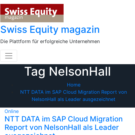
Skip
to
content
Swiss Equity magazin
Die Plattform für erfolgreiche Unternehmen
Tag NelsonHall
Home
NTT DATA im SAP Cloud Migration Report von
NelsonHall als Leader ausgezeichnet
Online
NTT DATA im SAP Cloud Migration
Report von NelsonHall als Leader