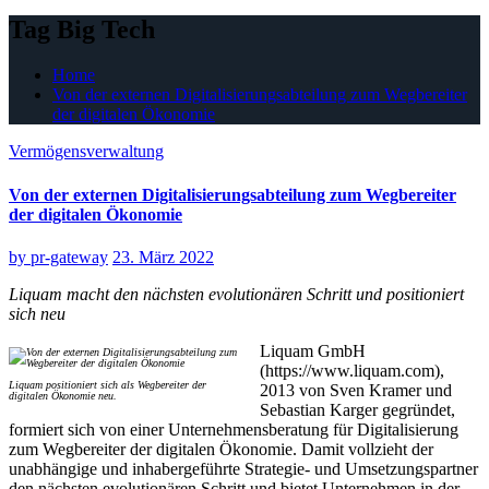
Tag Big Tech
Home
Von der externen Digitalisierungsabteilung zum Wegbereiter
der digitalen Ökonomie
Vermögensverwaltung
Von der externen Digitalisierungsabteilung zum Wegbereiter
der digitalen Ökonomie
by
pr-gateway
23. März 2022
Liquam macht den nächsten evolutionären Schritt und positioniert
sich neu
Liquam GmbH
(https://www.liquam.com),
Liquam positioniert sich als Wegbereiter der
2013 von Sven Kramer und
digitalen Ökonomie neu.
Sebastian Karger gegründet,
formiert sich von einer Unternehmensberatung für Digitalisierung
zum Wegbereiter der digitalen Ökonomie. Damit vollzieht der
unabhängige und inhabergeführte Strategie- und Umsetzungspartner
den nächsten evolutionären Schritt und bietet Unternehmen in der