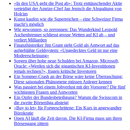
«In den USA geht die Post ab»: Trotz enttäuschender Aktie
verteidigt der Amrize-Chef Jan Jenisch die Abspaltung von
Holcim
Kunst kaufen wie die Superreichen – eine Schweizer Firma
macht’s möglich
Wie gewonnen, so zerronnen: Das Wunderkind Leopold
Aschenbrenner schliesst grosse Wetten auf KI ab – und
verliert Milliarden
Finanzhistoriker Jim Grant sieht Gold als Antwort auf das
aufgeblähte Geldsystem: «Ungedecktes Geld ist nur eine
Modeerscheinung»
Sorgen über hohe neue Schulden bei Amazon, Microsoft,
Oracle: «Werden sich die gigantischen KI-Investitionen
jemals rechnen?», fragen kritische Investoren
Ein Sommer-Crash an der Börse wäre keine Überraschung:
Diese saisonalen Phänomene müssen Anleger kennen
Was passiert bei einem Jobverlust mit der Vorsorge? Die fünf
wichtigsten Fragen und Antworten
Ein Opfer der Bundesbeteiligung? Warum die Swisscom in
die zweite Börsenliga absteigt
«Buy to let» für Fortgeschrittene: Ein Kurs in angewandter
Bürokratie
Open AI läuft die Zeit davon. Die KI-Firma muss um ihren
Börsengang zittern